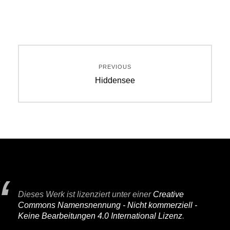
Beitragsnavigation
PREVIOUS
Previous
Hiddensee
post:
Dieses Werk ist lizenziert unter einer
Creative
Commons Namensnennung - Nicht kommerziell -
Keine Bearbeitungen 4.0 International Lizenz
.