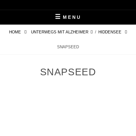
Skip
LEBEN MIT ALZHEIMER
PERIFAIR
to
MENU
content
HOME
UNTERWEGS MIT ALZHEIMER
/
HIDDENSEE
SNAPSEED
SNAPSEED