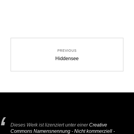
Beitragsnavigation
PREVIOUS
Previous
Hiddensee
post:
Dieses Werk ist lizenziert unter einer
Creative
Commons Namensnennung - Nicht kommerziell -