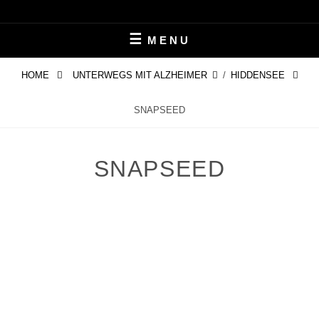
Skip
LEBEN MIT ALZHEIMER
PERIFAIR
to
MENU
content
HOME
UNTERWEGS MIT ALZHEIMER
/
HIDDENSEE
SNAPSEED
SNAPSEED