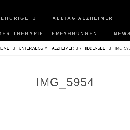
GEHÖRIGE
ALLTAG ALZHEIMER
MER THERAPIE – ERFAHRUNGEN
NEW
HOME
UNTERWEGS MIT ALZHEIMER
/
HIDDENSEE
IMG_595
IMG_5954