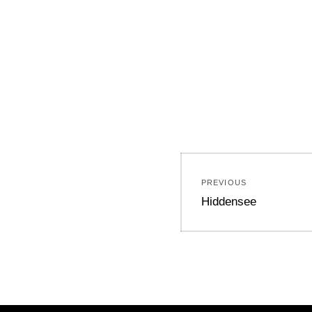
Beitragsnavi
PREVIOUS
Previous
Hiddensee
post: