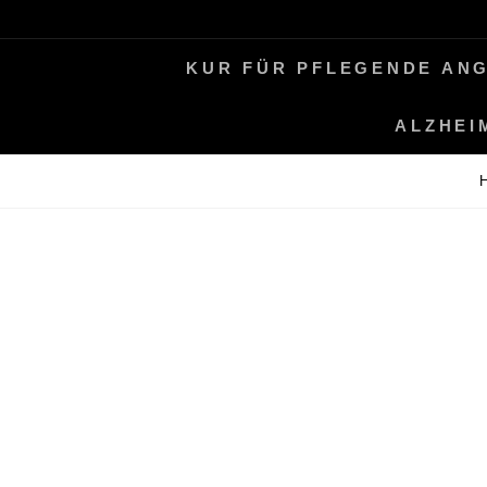
Skip
LEBEN MIT ALZHEIMER
PERIFAIR
to
KUR FÜR PFLEGENDE AN
content
ALZHEI