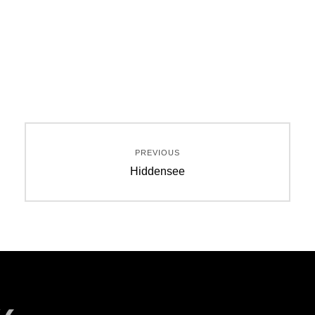
Beitragsnavigation
PREVIOUS
Previous
Hiddensee
post: