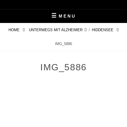
Skip
LEBEN MIT ALZHEIMER
PERIFAIR
to
MENU
content
HOME
UNTERWEGS MIT ALZHEIMER
/
HIDDENSEE
IMG_5886
IMG_5886