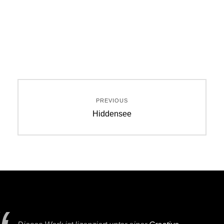
Beitragsnavigation
PREVIOUS
Previous
Hiddensee
post: