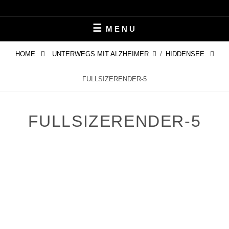
Skip
LEBEN MIT ALZHEIMER
PERIFAIR
to
MENU
content
HOME
UNTERWEGS MIT ALZHEIMER
/
HIDDENSEE
FULLSIZERENDER-5
FULLSIZERENDER-5