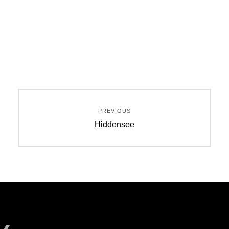
Beitragsnavigation
PREVIOUS
Previous
Hiddensee
post: