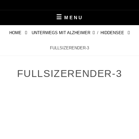
Skip
LEBEN MIT ALZHEIMER
PERIFAIR
to
MENU
content
HOME
UNTERWEGS MIT ALZHEIMER
/
HIDDENSEE
FULLSIZERENDER-3
FULLSIZERENDER-3