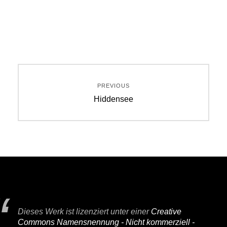
Beitragsnavigation
PREVIOUS
Previous
Hiddensee
post:
Dieses Werk ist lizenziert unter einer
Creative
Commons Namensnennung - Nicht kommerziell -