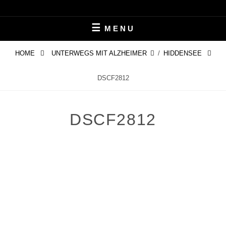
Skip
LEBEN MIT ALZHEIMER
PERIFAIR
to
MENU
content
HOME
UNTERWEGS MIT ALZHEIMER
/
HIDDENSEE
DSCF2812
DSCF2812