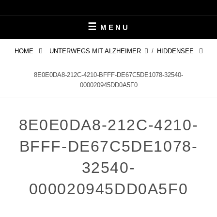
Skip
LEBEN MIT ALZHEIMER
PERIFAIR
to
MENU
content
HOME
UNTERWEGS MIT ALZHEIMER
/
HIDDENSEE
8E0E0DA8-212C-4210-BFFF-DE67C5DE1078-32540-
000020945DD0A5F0
8E0E0DA8-212C-4210-
BFFF-DE67C5DE1078-
32540-
000020945DD0A5F0