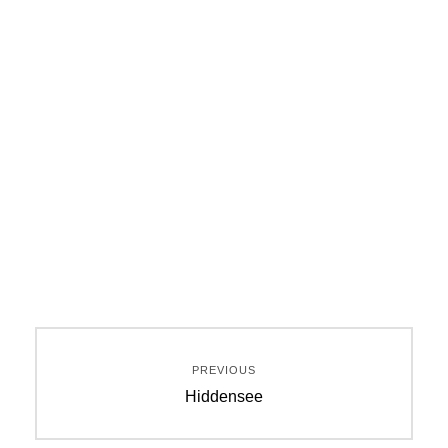
Beitragsnavigation
PREVIOUS
Previous
Hiddensee
post: