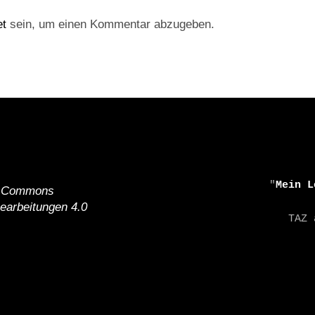
et
sein, um einen Kommentar abzugeben.
    "
Mein L
e Commons
earbeitungen 4.0
    