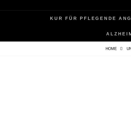
Skip
LEBEN MIT ALZHEIMER
PERIFAIR
to
KUR FÜR PFLEGENDE AN
content
ALZHEI
HOME
U