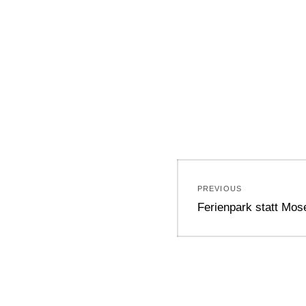
Beitragsnavi
PREVIOUS
Previous
Ferienpark statt Mos
post: