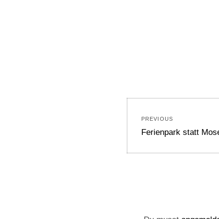
Beitragsnavi
PREVIOUS
Previous
Ferienpark statt Mos
post: