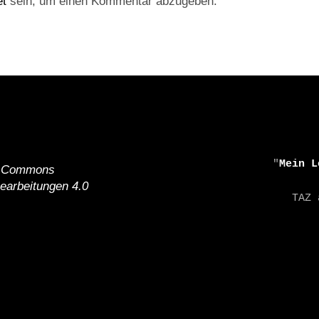
et
sein, um einen Kommentar abzugeben.
    "
Mein L
e Commons
earbeitungen 4.0
    