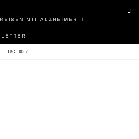
SE
REISEN MIT ALZHEIMER
SLETTER
DSCF0097