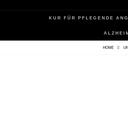
Skip
LEBEN MIT ALZHEIMER
PERIFAIR
to
KUR FÜR PFLEGENDE AN
content
ALZHEI
HOME
UN