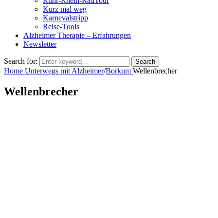
Ruhr-Rhein-RadTour
Kurz mal weg
Karnevalstripp
Reise-Tools
Alzheimer Therapie – Erfahrungen
Newsletter
Search for:
Search
Home
Unterwegs mit Alzheimer
/
Borkum
Wellenbrecher
Wellenbrecher