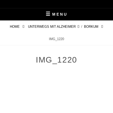
Skip
LEBEN MIT ALZHEIMER
PERIFAIR
to
MENU
content
HOME
UNTERWEGS MIT ALZHEIMER
/
BORKUM
IMG_1220
IMG_1220