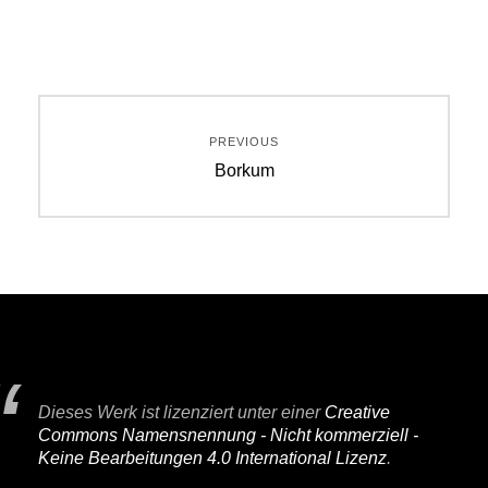
Beitragsnavigation
PREVIOUS
Previous
Borkum
post:
Dieses Werk ist lizenziert unter einer
Creative
Commons Namensnennung - Nicht kommerziell -
Keine Bearbeitungen 4.0 International Lizenz
.