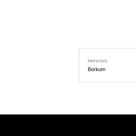
Beitragsnavi
PREVIOUS
Previous
Borkum
post: