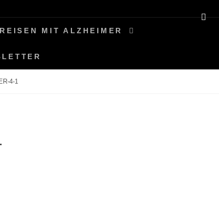
SE
REISEN MIT ALZHEIMER
SLETTER
R-4-1
1