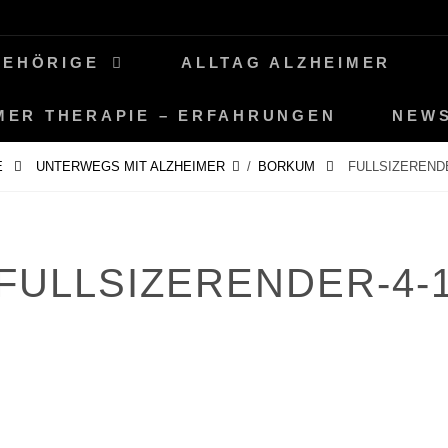
GEHÖRIGE
ALLTAG ALZHEIMER
MER THERAPIE – ERFAHRUNGEN
NEW
E
UNTERWEGS MIT ALZHEIMER
/
BORKUM
FULLSIZERENDE
FULLSIZERENDER-4-