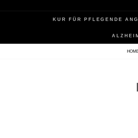
Skip
LEBEN MIT ALZHEIMER
PERIFAIR
to
KUR FÜR PFLEGENDE AN
content
ALZHEI
HOM