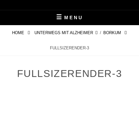
Skip
LEBEN MIT ALZHEIMER
PERIFAIR
to
MENU
content
HOME
UNTERWEGS MIT ALZHEIMER
/
BORKUM
FULLSIZERENDER-3
FULLSIZERENDER-3