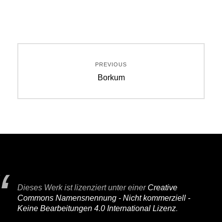
Beitragsnavigation
PREVIOUS
Previous
Borkum
post:
Dieses Werk ist lizenziert unter einer
Creative
Commons Namensnennung - Nicht kommerziell -
Keine Bearbeitungen 4.0 International Lizenz
.