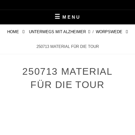
Skip
LEBEN MIT ALZHEIMER
PERIFAIR
to
MENU
content
HOME
UNTERWEGS MIT ALZHEIMER
/
WORPSWEDE
250713 MATERIAL FÜR DIE TOUR
250713 MATERIAL
FÜR DIE TOUR