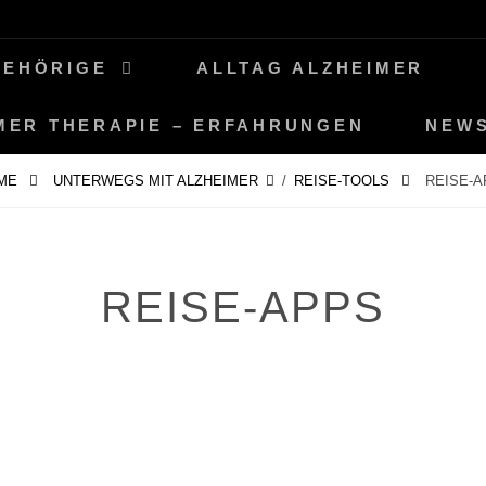
GEHÖRIGE
ALLTAG ALZHEIMER
MER THERAPIE – ERFAHRUNGEN
NEW
ME
UNTERWEGS MIT ALZHEIMER
/
REISE-TOOLS
REISE-A
REISE-APPS