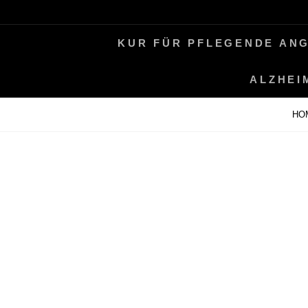
Skip
LEBEN MIT ALZHEIMER
PERIFAIR
to
KUR FÜR PFLEGENDE AN
content
ALZHEI
HO