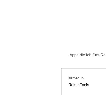
Apps die ich fürs Re
Beitragsnavi
PREVIOUS
Previous
Reise-Tools
post: