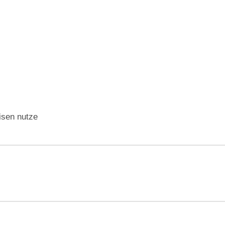
isen nutze
gation