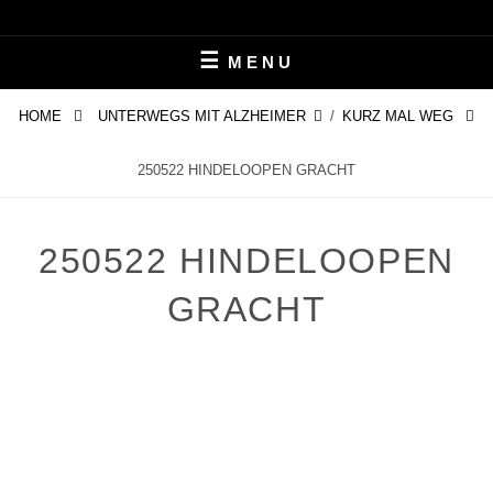
Skip
LEBEN MIT ALZHEIMER
PERIFAIR
to
MENU
content
HOME
UNTERWEGS MIT ALZHEIMER
/
KURZ MAL WEG
250522 HINDELOOPEN GRACHT
250522 HINDELOOPEN
GRACHT