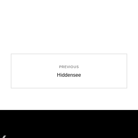
Beitragsnavigation
PREVIOUS
Previous
Hiddensee
post: