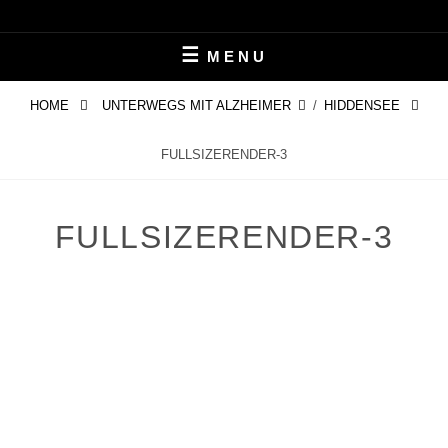
Skip
LEBEN MIT ALZHEIMER
PERIFAIR
to
MENU
content
HOME
UNTERWEGS MIT ALZHEIMER
/
HIDDENSEE
FULLSIZERENDER-3
FULLSIZERENDER-3