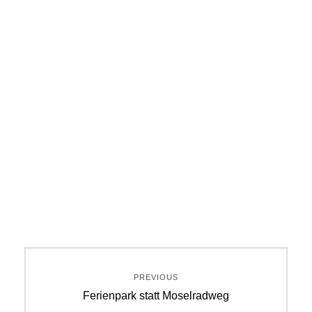
Beitragsnavigation
PREVIOUS
Previous
Ferienpark statt Moselradweg