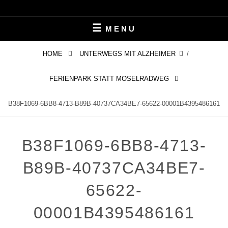
Skip
LEBEN MIT ALZHEIMER
PERIFAIR
to
MENU
content
HOME
UNTERWEGS MIT ALZHEIMER
/
FERIENPARK STATT MOSELRADWEG
B38F1069-6BB8-4713-B89B-40737CA34BE7-65622-00001B4395486161
B38F1069-6BB8-4713-
B89B-40737CA34BE7-
65622-
00001B4395486161