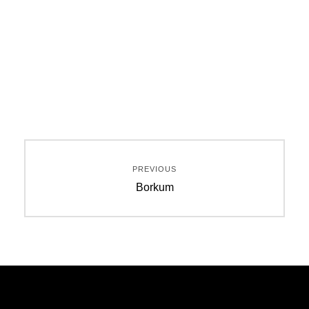
Beitragsnavigation
PREVIOUS
Previous
Borkum
post: