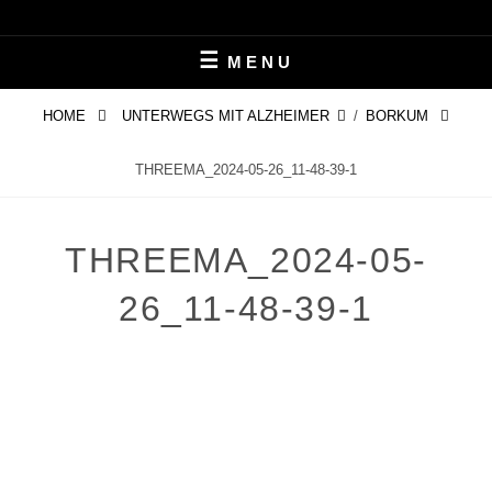
Skip
LEBEN MIT ALZHEIMER
PERIFAIR
to
MENU
content
HOME
UNTERWEGS MIT ALZHEIMER
/
BORKUM
THREEMA_2024-05-26_11-48-39-1
THREEMA_2024-05-
26_11-48-39-1