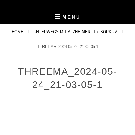
Skip
LEBEN MIT ALZHEIMER
PERIFAIR
to
MENU
content
HOME
UNTERWEGS MIT ALZHEIMER
/
BORKUM
THREEMA_2024-05-24_21-03-05-1
THREEMA_2024-05-
24_21-03-05-1