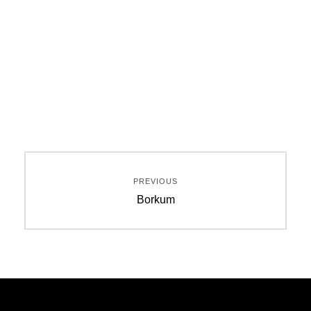
Beitragsnavigation
PREVIOUS
Previous
Borkum
post: