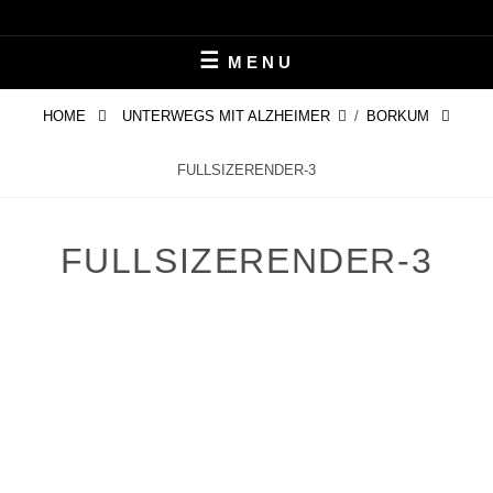
Skip
LEBEN MIT ALZHEIMER
PERIFAIR
to
MENU
content
HOME
UNTERWEGS MIT ALZHEIMER
/
BORKUM
FULLSIZERENDER-3
FULLSIZERENDER-3