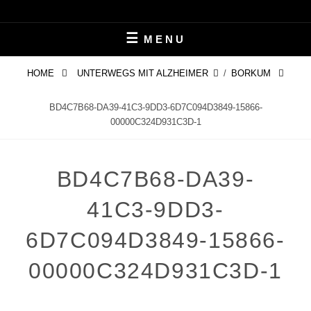
Skip
LEBEN MIT ALZHEIMER
PERIFAIR
to
MENU
content
HOME
UNTERWEGS MIT ALZHEIMER
/
BORKUM
BD4C7B68-DA39-41C3-9DD3-6D7C094D3849-15866-
00000C324D931C3D-1
BD4C7B68-DA39-
41C3-9DD3-
6D7C094D3849-15866-
00000C324D931C3D-1