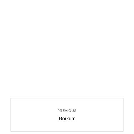
Beitragsnavigation
PREVIOUS
Previous
Borkum
post: