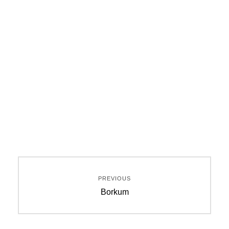
Beitragsnavigation
PREVIOUS
Previous
Borkum
post: