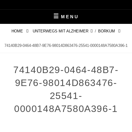
Skip
LEBEN MIT ALZHEIMER
PERIFAIR
to
MENU
content
HOME
UNTERWEGS MIT ALZHEIMER
/
BORKUM
74140B29-0464-48B7-9E76-98014D863476-25541-0000148A7580A396-1
74140B29-0464-48B7-
9E76-98014D863476-
25541-
0000148A7580A396-1