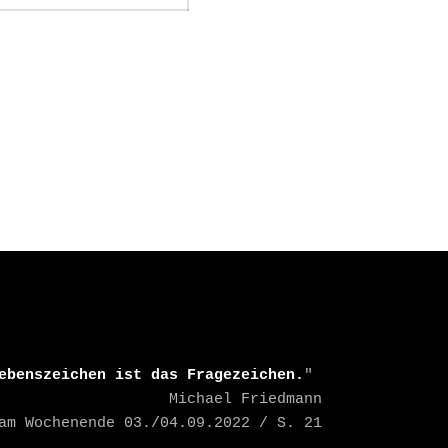
ebenszeichen ist das Fragezeichen.
" 

    Michael Friedmann

TAZ am Wochenende 03./04.09.2022 / S. 21