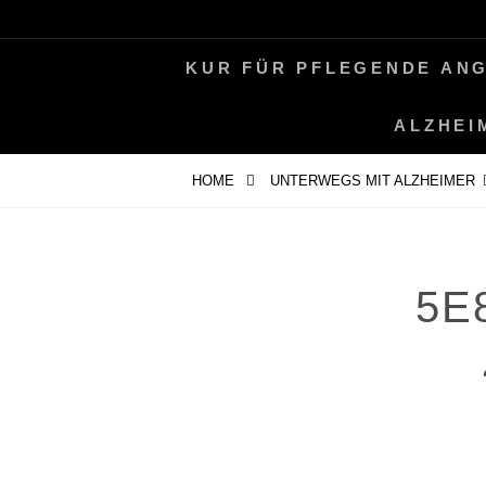
Skip
LEBEN MIT ALZHEIMER
PERIFAIR
to
KUR FÜR PFLEGENDE AN
content
ALZHEI
HOME
UNTERWEGS MIT ALZHEIMER
5E