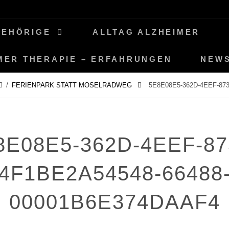
GEHÖRIGE
ALLTAG ALZHEIMER
MER THERAPIE – ERFAHRUNGEN
NEW
/
FERIENPARK STATT MOSELRADWEG
5E8E08E5-362D-4EEF-87
8E08E5-362D-4EEF-87
4F1BE2A54548-66488
00001B6E374DAAF4