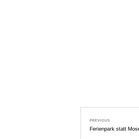
Beitragsnavi
PREVIOUS
Previous
Ferienpark statt Mos
post: