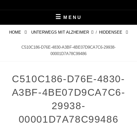
Skip
LEBEN MIT ALZHEIMER
PERIFAIR
to
MENU
content
HOME
UNTERWEGS MIT ALZHEIMER
/
HIDDENSEE
C510C186-D76E-4830-A3BF-4BE07D9CA7C6-29938-
00001D7A78C99486
C510C186-D76E-4830-
A3BF-4BE07D9CA7C6-
29938-
00001D7A78C99486