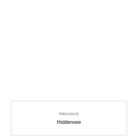
Beitragsnavigation
PREVIOUS
Previous
Hiddensee
post: