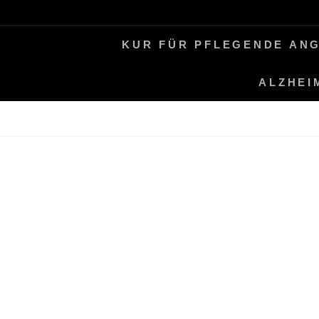
Skip
LEBEN MIT ALZHEIMER
PERIFAIR
to
KUR FÜR PFLEGENDE AN
content
ALZHEI