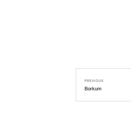
Beitragsnavi
PREVIOUS
Previous
Borkum
post: