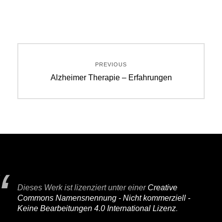
Beitragsnavigation
PREVIOUS
Previous
Alzheimer Therapie – Erfahrungen
post:
Dieses Werk ist lizenziert unter einer
Creative
Commons Namensnennung - Nicht kommerziell -
Keine Bearbeitungen 4.0 International Lizenz
.