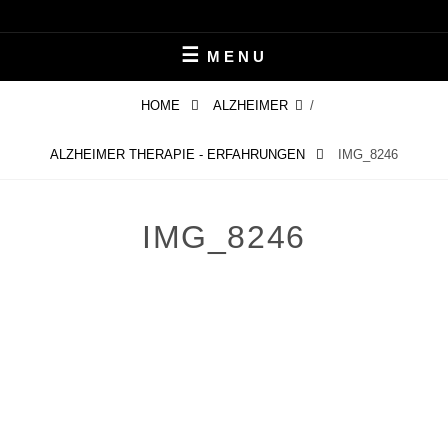
Skip
LEBEN MIT ALZHEIMER
PERIFAIR
to
MENU
content
HOME
ALZHEIMER
/
ALZHEIMER THERAPIE - ERFAHRUNGEN
IMG_8246
IMG_8246