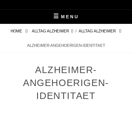
Skip
LEBEN MIT ALZHEIMER
PERIFAIR
to
MENU
content
HOME
ALLTAG ALZHEIMER
/
ALLTAG ALZHEIMER
ALZHEIMER-ANGEHOERIGEN-IDENTITAET
ALZHEIMER-
ANGEHOERIGEN-
IDENTITAET